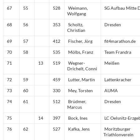
67
55
528
Weimann,
SG Aufbau Mitte 
Wolfgang
68
56
353
Scholtz,
Dresden
Christian
69
57
412
Fischer, Jörg
fit4marathon.de
70
58
535
Mölbs, Franz
Team Frandra
71
13
519
Wegner-
Meißen
Drichelt, Conni
72
59
459
Lutter, Martin
Lattenkracher
73
60
330
Mey, Torsten
AUMA
74
61
512
Brüdmer,
Dresden
Marcus
75
14
397
Bock, Ines
LC Oelsnitz-Erzge
76
62
527
Kafka, Jens
Moritzburger
Tríathlonverein