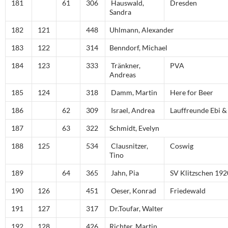
181
61
306
Hauswald,
Dresden
Sandra
182
121
448
Uhlmann, Alexander
183
122
314
Benndorf, Michael
184
123
333
Tränkner,
PVA
Andreas
185
124
318
Damm, Martin
Here for Beer
186
62
309
Israel, Andrea
Lauffreunde Ebi & 
187
63
322
Schmidt, Evelyn
188
125
534
Clausnitzer,
Coswig
Tino
189
64
365
Jahn, Pia
SV Klitzschen 192
190
126
451
Oeser, Konrad
Friedewald
191
127
317
Dr.Toufar, Walter
192
128
426
Richter, Martin