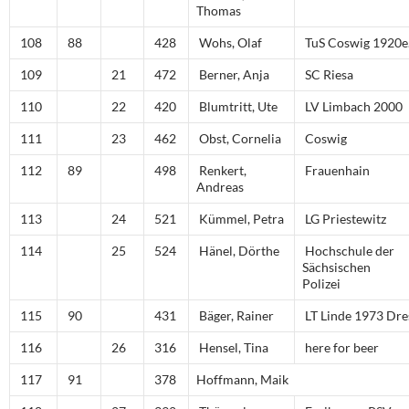
Thomas
108
88
428
Wohs, Olaf
TuS Coswig 1920e.
109
21
472
Berner, Anja
SC Riesa
110
22
420
Blumtritt, Ute
LV Limbach 2000
111
23
462
Obst, Cornelia
Coswig
112
89
498
Renkert,
Frauenhain
Andreas
113
24
521
Kümmel, Petra
LG Priestewitz
114
25
524
Hänel, Dörthe
Hochschule der
Sächsischen
Polizei
115
90
431
Bäger, Rainer
LT Linde 1973 Dr
116
26
316
Hensel, Tina
here for beer
117
91
378
Hoffmann, Maik