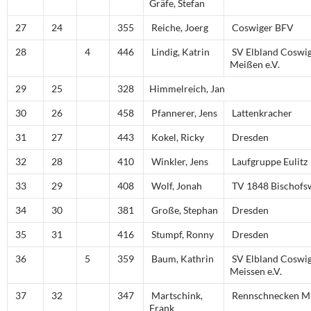
Gräfe, Stefan
27
24
355
Reiche, Joerg
Coswiger BFV
28
4
446
Lindig, Katrin
SV Elbland Coswi
Meißen e.V.
29
25
328
Himmelreich, Jan
30
26
458
Pfannerer, Jens
Lattenkracher
31
27
443
Kokel, Ricky
Dresden
32
28
410
Winkler, Jens
Laufgruppe Eulitz
33
29
408
Wolf, Jonah
TV 1848 Bischofs
34
30
381
Große, Stephan
Dresden
35
31
416
Stumpf, Ronny
Dresden
36
5
359
Baum, Kathrin
SV Elbland Coswi
Meissen e.V.
37
32
347
Martschink,
Rennschnecken Mi
Frank