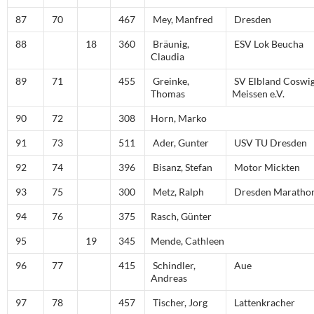
87
70
467
Mey, Manfred
Dresden
88
18
360
Bräunig,
ESV Lok Beucha
Claudia
89
71
455
Greinke,
SV Elbland Coswi
Thomas
Meissen e.V.
90
72
308
Horn, Marko
91
73
511
Ader, Gunter
USV TU Dresden
92
74
396
Bisanz, Stefan
Motor Mickten
93
75
300
Metz, Ralph
Dresden Marathon
94
76
375
Rasch, Günter
95
19
345
Mende, Cathleen
96
77
415
Schindler,
Aue
Andreas
97
78
457
Tischer, Jorg
Lattenkracher