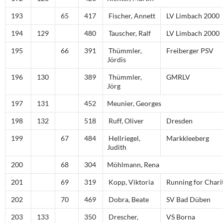
193
65
417
Fischer, Annett
LV Limbach 2000
194
129
480
Tauscher, Ralf
LV Limbach 2000
195
66
391
Thümmler,
Freiberger PSV
Jördis
196
130
389
Thümmler,
GMRLV
Jörg
197
131
452
Meunier, Georges
198
132
518
Ruff, Oliver
Dresden
199
67
484
Hellriegel,
Markkleeberg
Judith
200
68
304
Möhlmann, Rena
201
69
319
Kopp, Viktoria
Running for Chari
202
70
469
Dobra, Beate
SV Bad Düben
203
133
350
Drescher,
VS Borna