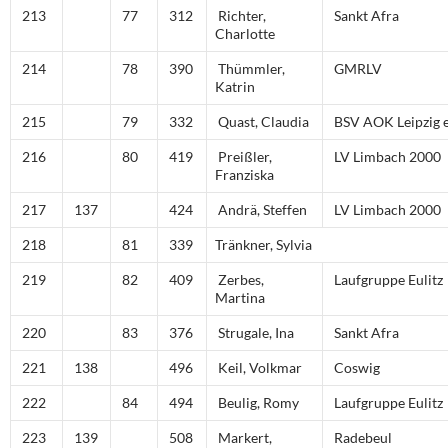
213
77
312
Richter,
Sankt Afra
Charlotte
214
78
390
Thümmler,
GMRLV
Katrin
215
79
332
Quast, Claudia
BSV AOK Leipzig e
216
80
419
Preißler,
LV Limbach 2000
Franziska
217
137
424
Andrä, Steffen
LV Limbach 2000
218
81
339
Tränkner, Sylvia
219
82
409
Zerbes,
Laufgruppe Eulitz
Martina
220
83
376
Strugale, Ina
Sankt Afra
221
138
496
Keil, Volkmar
Coswig
222
84
494
Beulig, Romy
Laufgruppe Eulitz
223
139
508
Markert,
Radebeul