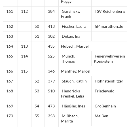
Peggy
161
112
384
Gursinsky,
TSV Reichenberg
Frank
162
50
413
Fischer, Laura
fit4marathon.de
163
51
302
Dekan, Ina
164
113
435
Hübsch, Marcel
165
114
525
Münch,
Feuerwehrverein
Thomas
Königstein
166
115
346
Manthey, Marcel
167
52
379
Stauch, Katrin
Hohnsteinflitzer
168
53
510
Hendricks-
Friedewald
Frenkel, Lelia
169
54
473
Häußler, Ines
Großenhain
170
55
358
Mißbach,
Meißen
Marita