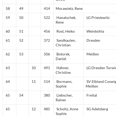
58
49
414
Morawietz, Rene
59
50
522
Hanatschek,
LG Priestewitz
Rene
60
51
456
Rost, Heiko
Weinböhla
61
52
372
Sandkaulen,
Dresden
Christian
62
53
506
Botorek,
Meißen
Daniel
63
10
491
Hähner,
LG Dresden Torwir
Christine
64
11
514
Bormann,
SV Elbland Coswi
Sophie
Meißen
65
54
380
Liebscher,
Freital
Rainer
65
12
485
Scholtz, Anne
SG Adelsberg
Sophie