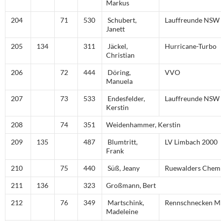
Markus
204
71
530
Schubert,
Lauffreunde NSW
Janett
205
134
311
Jäckel,
Hurricane-Turbo
Christian
206
72
444
Döring,
VVO
Manuela
207
73
533
Endesfelder,
Lauffreunde NSW
Kerstin
208
74
351
Weidenhammer, Kerstin
209
135
487
Blumtritt,
LV Limbach 2000
Frank
210
75
440
Süß, Jeany
Ruewalders Chem
211
136
323
Großmann, Bert
212
76
349
Martschink,
Rennschnecken Mi
Madeleine