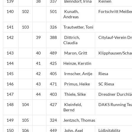
139
38
337
Benndorf, Irina
Keinen
140
102
501
Kunath,
Fortschritt Meiße
Andreas
141
103
326
Trautvetter, Toni
142
39
388
Dittrich,
Citylauf-Verein D
Claudia
143
40
489
Maron, Gritt
Klipphausen/Scha
144
41
425
Heinze, Kerstin
145
42
405
Irmscher, Antje
Riesa
146
43
471
Primus, Heike
SC Riesa
147
44
403
Thiele, Silke
Dresdner Durchlä
148
104
427
Kleinfeld,
DAKS Running Te
Bernd
149
105
324
Jentzsch, Thomas
150
106
449
John, Axel
Lößnitzblitz