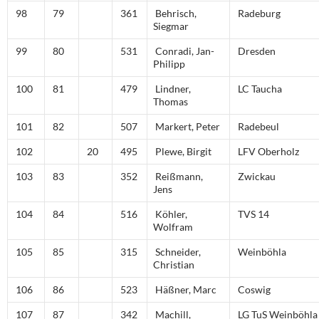
98
79
361
Behrisch,
Radeburg
Siegmar
99
80
531
Conradi, Jan-
Dresden
Philipp
100
81
479
Lindner,
LC Taucha
Thomas
101
82
507
Markert, Peter
Radebeul
102
20
495
Plewe, Birgit
LFV Oberholz
103
83
352
Reißmann,
Zwickau
Jens
104
84
516
Köhler,
TVS 14
Wolfram
105
85
315
Schneider,
Weinböhla
Christian
106
86
523
Häßner, Marc
Coswig
107
87
342
Machill,
LG TuS Weinböhla