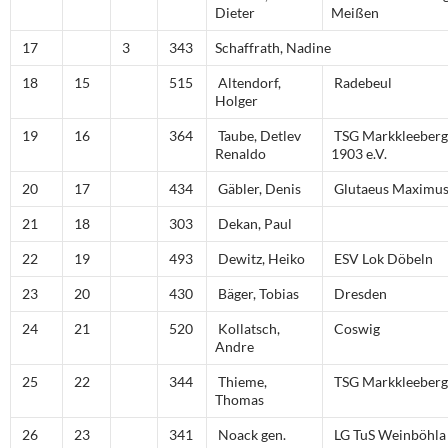
Dieter
Meißen
17
3
343
Schaffrath, Nadine
18
15
515
Altendorf,
Radebeul
Holger
19
16
364
Taube, Detlev
TSG Markkleeberg
Renaldo
1903 e.V.
20
17
434
Gäbler, Denis
Glutaeus Maximu
21
18
303
Dekan, Paul
22
19
493
Dewitz, Heiko
ESV Lok Döbeln
23
20
430
Bäger, Tobias
Dresden
24
21
520
Kollatsch,
Coswig
Andre
25
22
344
Thieme,
TSG Markkleeberg
Thomas
26
23
341
Noack gen.
LG TuS Weinböhla