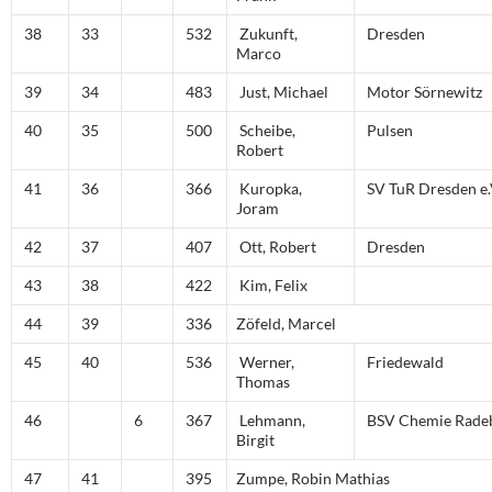
38
33
532
Zukunft,
Dresden
Marco
39
34
483
Just, Michael
Motor Sörnewitz
40
35
500
Scheibe,
Pulsen
Robert
41
36
366
Kuropka,
SV TuR Dresden e.
Joram
42
37
407
Ott, Robert
Dresden
43
38
422
Kim, Felix
44
39
336
Zöfeld, Marcel
45
40
536
Werner,
Friedewald
Thomas
46
6
367
Lehmann,
BSV Chemie Rade
Birgit
47
41
395
Zumpe, Robin Mathias