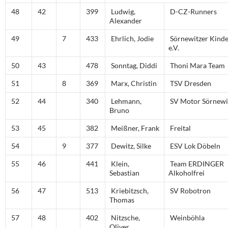
48
42
399
Ludwig,
D-CZ-Runners
Alexander
49
7
433
Ehrlich, Jodie
Sörnewitzer Kinde
e.V.
50
43
478
Sonntag, Diddi
Thoni Mara Team
51
8
369
Marx, Christin
TSV Dresden
52
44
340
Lehmann,
SV Motor Sörnewi
Bruno
53
45
382
Meißner, Frank
Freital
54
9
377
Dewitz, Silke
ESV Lok Döbeln
55
46
441
Klein,
Team ERDINGER
Sebastian
Alkoholfrei
56
47
513
Kriebitzsch,
SV Robotron
Thomas
57
48
402
Nitzsche,
Weinböhla
Oliver