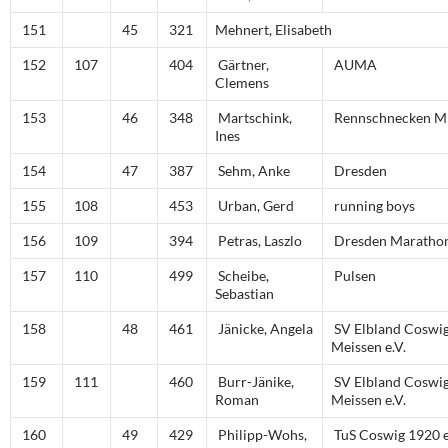
151
45
321
Mehnert, Elisabeth
152
107
404
Gärtner,
AUMA
Clemens
153
46
348
Martschink,
Rennschnecken Mi
Ines
154
47
387
Sehm, Anke
Dresden
155
108
453
Urban, Gerd
running boys
156
109
394
Petras, Laszlo
Dresden Maratho
157
110
499
Scheibe,
Pulsen
Sebastian
158
48
461
Jänicke, Angela
SV Elbland Coswi
Meissen e.V.
159
111
460
Burr-Jänike,
SV Elbland Coswi
Roman
Meissen e.V.
160
49
429
Philipp-Wohs,
TuS Coswig 1920 e