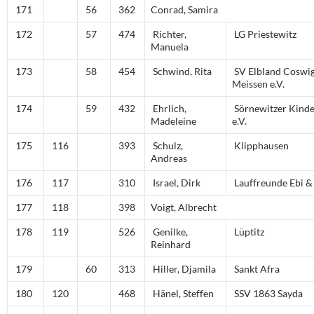
171
56
362
Conrad, Samira
172
57
474
Richter,
LG Priestewitz
Manuela
173
58
454
Schwind, Rita
SV Elbland Coswi
Meissen e.V.
174
59
432
Ehrlich,
Sörnewitzer Kinde
Madeleine
e.V.
175
116
393
Schulz,
Klipphausen
Andreas
176
117
310
Israel, Dirk
Lauffreunde Ebi & 
177
118
398
Voigt, Albrecht
178
119
526
Genilke,
Lüptitz
Reinhard
179
60
313
Hiller, Djamila
Sankt Afra
180
120
468
Hänel, Steffen
SSV 1863 Sayda