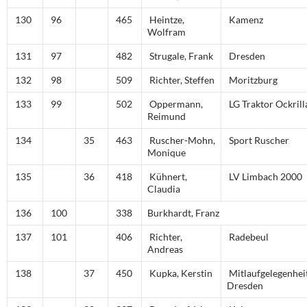
130
96
465
Heintze,
Kamenz
Wolfram
131
97
482
Strugale, Frank
Dresden
132
98
509
Richter, Steffen
Moritzburg
133
99
502
Oppermann,
LG Traktor Ockrill
Reimund
134
35
463
Ruscher-Mohn,
Sport Ruscher
Monique
135
36
418
Kühnert,
LV Limbach 2000
Claudia
136
100
338
Burkhardt, Franz
137
101
406
Richter,
Radebeul
Andreas
138
37
450
Kupka, Kerstin
Mitlaufgelegenhei
Dresden