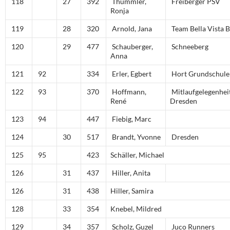
118
27
392
Thümmler,
Freiberger PSV
Ronja
119
28
320
Arnold, Jana
Team Bella Vista 
120
29
477
Schauberger,
Schneeberg
Anna
121
92
334
Erler, Egbert
Hort Grundschule
122
93
370
Hoffmann,
Mitlaufgelegenhei
René
Dresden
123
94
447
Fiebig, Marc
124
30
517
Brandt, Yvonne
Dresden
125
95
423
Schäller, Michael
126
31
437
Hiller, Anita
126
31
438
Hiller, Samira
128
33
354
Knebel, Mildred
129
34
357
Scholz, Guzel
Juco Runners