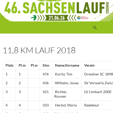
Zum
Inhalt
springen
Suchen
Sachsenlauf Coswig
11,8 KM LAUF 2018
Platz
Pl.m
Pl.w
Stnr.
Name,Vorname
Verein
1
1
476
Koritz, Tim
Dresdner SC 1898
2
2
436
Wilhelm, Jonas
SV Vorwärts Zwic
3
3
421
Richter,
LV Limbach 2000
Rouven
4
4
503
Herbst, Mario
Radebeul