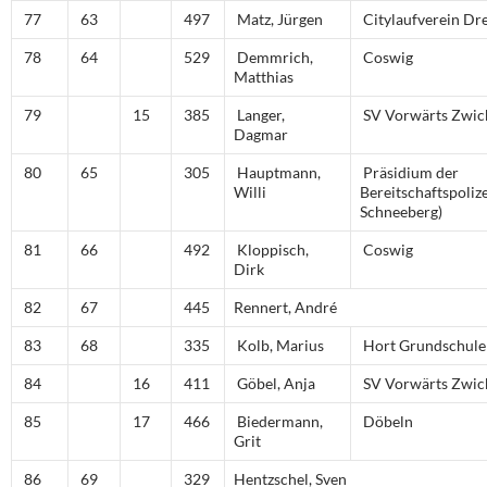
77
63
497
Matz, Jürgen
Citylaufverein Dr
78
64
529
Demmrich,
Coswig
Matthias
79
15
385
Langer,
SV Vorwärts Zwic
Dagmar
80
65
305
Hauptmann,
Präsidium der
Willi
Bereitschaftspoliz
Schneeberg)
81
66
492
Kloppisch,
Coswig
Dirk
82
67
445
Rennert, André
83
68
335
Kolb, Marius
Hort Grundschule
84
16
411
Göbel, Anja
SV Vorwärts Zwic
85
17
466
Biedermann,
Döbeln
Grit
86
69
329
Hentzschel, Sven