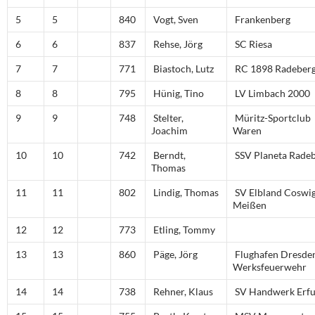
5
5
840
Vogt, Sven
Frankenberg
6
6
837
Rehse, Jörg
SC Riesa
7
7
771
Biastoch, Lutz
RC 1898 Radeber
8
8
795
Hünig, Tino
LV Limbach 2000
9
9
748
Stelter,
Müritz-Sportclub
Joachim
Waren
10
10
742
Berndt,
SSV Planeta Rade
Thomas
11
11
802
Lindig, Thomas
SV Elbland Coswi
Meißen
12
12
773
Etling, Tommy
13
13
860
Päge, Jörg
Flughafen Dresde
Werksfeuerwehr
14
14
738
Rehner, Klaus
SV Handwerk Erfu