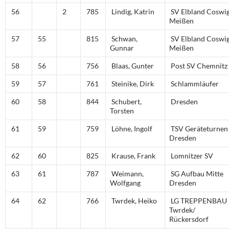
56
2
785
Lindig, Katrin
SV Elbland Coswi
Meißen
57
55
815
Schwan,
SV Elbland Coswi
Gunnar
Meißen
58
56
756
Blaas, Gunter
Post SV Chemnitz
59
57
761
Steinike, Dirk
Schlammläufer
60
58
844
Schubert,
Dresden
Torsten
61
59
759
Löhne, Ingolf
TSV Geräteturnen
Dresden
62
60
825
Krause, Frank
Lomnitzer SV
63
61
787
Weimann,
SG Aufbau Mitte
Wolfgang
Dresden
64
62
766
Twrdek, Heiko
LG TREPPENBAU
Twrdek/
Rückersdorf