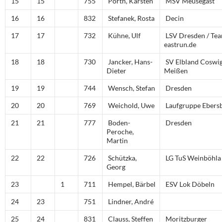
15
15
755
Porth, Karsten
MSV Meusegast
16
16
832
Stefanek, Rosta
Decin
17
17
732
Kühne, Ulf
LSV Dresden / Te
eastrun.de
18
18
730
Jancker, Hans-
SV Elbland Coswi
Dieter
Meißen
19
19
744
Wensch, Stefan
Dresden
20
20
769
Weichold, Uwe
Laufgruppe Ebers
21
21
777
Boden-
Dresden
Peroche,
Martin
22
22
726
Schützka,
LG TuS Weinböhla
Georg
23
1
711
Hempel, Bärbel
ESV Lok Döbeln
24
23
751
Lindner, André
25
24
831
Clauss, Steffen
Moritzburger