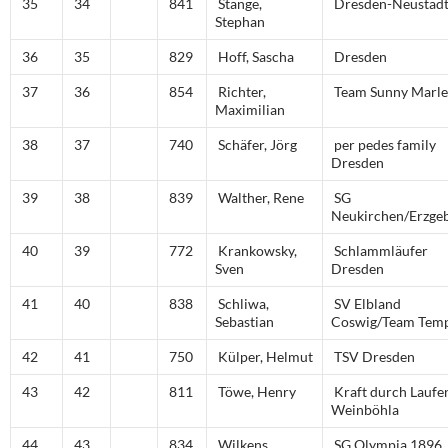
35
34
841
Stange,
Dresden-Neustad
Stephan
36
35
829
Hoff, Sascha
Dresden
37
36
854
Richter,
Team Sunny Marl
Maximilian
38
37
740
Schäfer, Jörg
per pedes family
Dresden
39
38
839
Walther, Rene
SG
Neukirchen/Erzgeb
40
39
772
Krankowsky,
Schlammläufer
Sven
Dresden
41
40
838
Schliwa,
SV Elbland
Sebastian
Coswig/Team Tem
42
41
750
Külper, Helmut
TSV Dresden
43
42
811
Töwe, Henry
Kraft durch Laufe
Weinböhla
44
43
834
Wilkens,
SG Olympia 1896