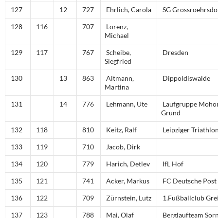
127
12
727
Ehrlich, Carola
SG Grossroehrsdo
128
116
707
Lorenz,
Michael
129
117
767
Scheibe,
Dresden
Siegfried
130
13
863
Altmann,
Dippoldiswalde
Martina
131
14
776
Lehmann, Ute
Laufgruppe Moho
Grund
132
118
810
Keitz, Ralf
Leipziger Triathlo
133
119
710
Jacob, Dirk
134
120
779
Harich, Detlev
IfL Hof
135
121
741
Acker, Markus
FC Deutsche Post
136
122
709
Zürnstein, Lutz
1.Fußballclub Gre
137
123
788
Mai, Olaf
Berglaufteam Sor