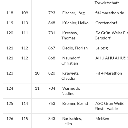
Torwirtschaft
118
109
793
Fischer, Jörg
fit4marathon.de
119
110
848
Küchler, Heiko
Crottendorf
120
111
731
Krestew,
SV Grün-Weiss Els
Thomas
Gersdorf
121
112
867
Dedio, Florian
Leipzig
121
112
868
Naundorf,
AHU AHU AHU!!!
Christian
123
10
820
Krawietz,
Fit 4 Marathon
Claudia
124
11
704
Warmuth,
Nadine
125
114
753
Bremer, Bernd
ASC Grün Weiß
Finsterwalde
126
115
843
Bartschies,
Meißen
Heiko