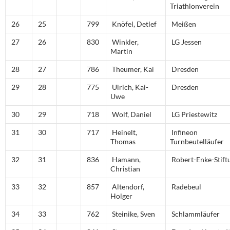
Triathlonverein
26
25
799
Knöfel, Detlef
Meißen
27
26
830
Winkler,
LG Jessen
Martin
28
27
786
Theumer, Kai
Dresden
29
28
775
Ulrich, Kai-
Dresden
Uwe
30
29
718
Wolf, Daniel
LG Priestewitz
31
30
717
Heinelt,
Infineon
Thomas
Turnbeutelläufer
32
31
836
Hamann,
Robert-Enke-Stift
Christian
33
32
857
Altendorf,
Radebeul
Holger
34
33
762
Steinike, Sven
Schlammläufer