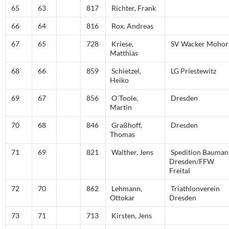
65
63
817
Richter, Frank
66
64
816
Rox, Andreas
67
65
728
Kriese,
SV Wacker Mohor
Matthias
68
66
859
Schietzel,
LG Priestewitz
Heiko
69
67
856
O´Toole,
Dresden
Martin
70
68
846
Graßhoff,
Dresden
Thomas
71
69
821
Walther, Jens
Spedition Bauman
Dresden/FFW
Freital
72
70
862
Lehmann,
Triathlonverein
Ottokar
Dresden
73
71
713
Kirsten, Jens