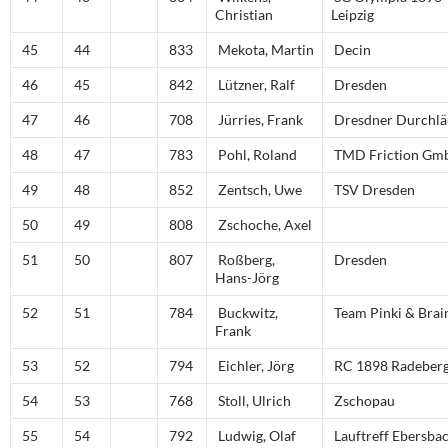
Christian
Leipzig
45
44
833
Mekota, Martin
Decin
46
45
842
Lützner, Ralf
Dresden
47
46
708
Jürries, Frank
Dresdner Durchlä
48
47
783
Pohl, Roland
TMD Friction Gm
49
48
852
Zentsch, Uwe
TSV Dresden
50
49
808
Zschoche, Axel
51
50
807
Roßberg,
Dresden
Hans-Jörg
52
51
784
Buckwitz,
Team Pinki & Brai
Frank
53
52
794
Eichler, Jörg
RC 1898 Radeber
54
53
768
Stoll, Ulrich
Zschopau
55
54
792
Ludwig, Olaf
Lauftreff Ebersba