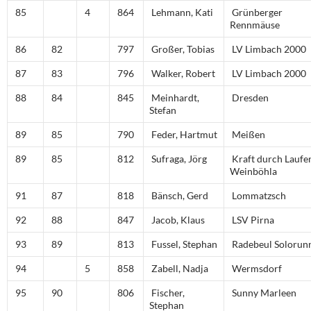
85
4
864
Lehmann, Kati
Grünberger
Rennmäuse
86
82
797
Großer, Tobias
LV Limbach 2000
87
83
796
Walker, Robert
LV Limbach 2000
88
84
845
Meinhardt,
Dresden
Stefan
89
85
790
Feder, Hartmut
Meißen
89
85
812
Sufraga, Jörg
Kraft durch Laufe
Weinböhla
91
87
818
Bänsch, Gerd
Lommatzsch
92
88
847
Jacob, Klaus
LSV Pirna
93
89
813
Fussel, Stephan
Radebeul Solorun
94
5
858
Zabell, Nadja
Wermsdorf
95
90
806
Fischer,
Sunny Marleen
Stephan