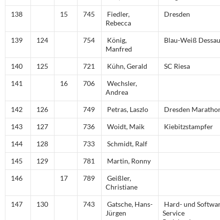
138
15
745
Fiedler,
Dresden
Rebecca
139
124
754
König,
Blau-Weiß Dessa
Manfred
140
125
721
Kühn, Gerald
SC Riesa
141
16
706
Wechsler,
Andrea
142
126
749
Petras, Laszlo
Dresden Maratho
143
127
736
Woidt, Maik
Kiebitzstampfer
144
128
733
Schmidt, Ralf
145
129
781
Martin, Ronny
146
17
789
Geißler,
Christiane
147
130
743
Gatsche, Hans-
Hard- und Softwar
Jürgen
Service