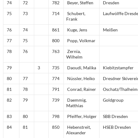
74
72
782
Beyer, Steffen
Dresden
75
73
714
Schubert,
Laufwölffe Dresd
Frank
76
74
861
Kuge, Jens
Meißen
77
75
800
Popp, Volkmar
78
76
763
Zernia,
Wilhelm
79
3
735
Daoudi, Malika
Kiebitzstampfer
80
77
774
Nüssler, Heiko
Dresdner Skiverei
81
78
791
Conrad, Rainer
Oschatz/Thalheim
82
79
739
Daemmig,
Goldgroup
Matthias
83
80
798
Pfeiffer, Holger
SBB Dresden
84
81
850
Hebenstreit,
HSEB Dresden
Alexander