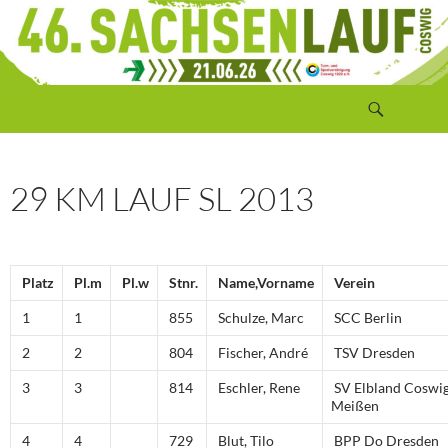
Zum
Inhalt
springen
Suchen
Sachsenlauf Coswig
29 KM LAUF SL 2013
Platz
Pl.m
Pl.w
Stnr.
Name,Vorname
Verein
1
1
855
Schulze, Marc
SCC Berlin
2
2
804
Fischer, André
TSV Dresden
3
3
814
Eschler, Rene
SV Elbland Coswi
Meißen
4
4
729
Blut, Tilo
BPP Do Dresden