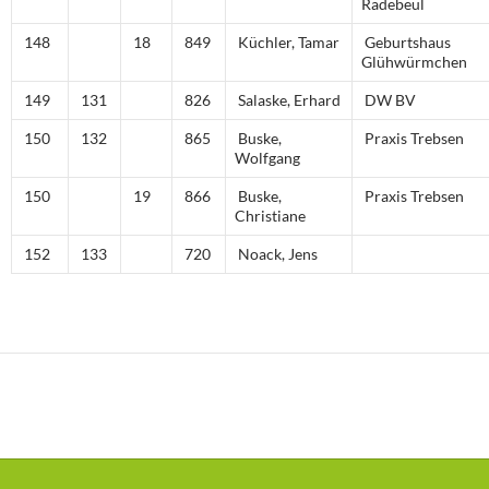
Radebeul
148
18
849
Küchler, Tamar
Geburtshaus
Glühwürmchen
149
131
826
Salaske, Erhard
DW BV
150
132
865
Buske,
Praxis Trebsen
Wolfgang
150
19
866
Buske,
Praxis Trebsen
Christiane
152
133
720
Noack, Jens