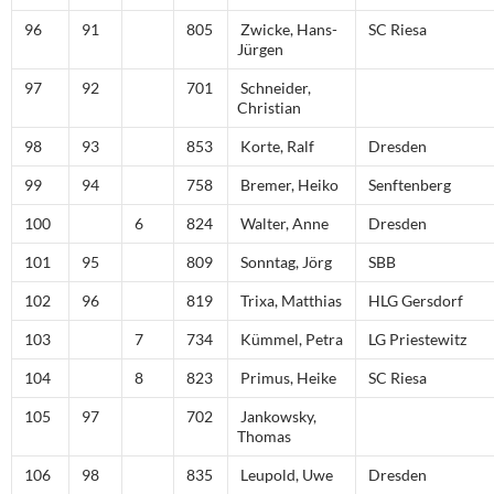
96
91
805
Zwicke, Hans-
SC Riesa
Jürgen
97
92
701
Schneider,
Christian
98
93
853
Korte, Ralf
Dresden
99
94
758
Bremer, Heiko
Senftenberg
100
6
824
Walter, Anne
Dresden
101
95
809
Sonntag, Jörg
SBB
102
96
819
Trixa, Matthias
HLG Gersdorf
103
7
734
Kümmel, Petra
LG Priestewitz
104
8
823
Primus, Heike
SC Riesa
105
97
702
Jankowsky,
Thomas
106
98
835
Leupold, Uwe
Dresden