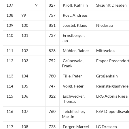
107
9
827
Kroß, Kathrin
Skizunft Dresden
108
99
757
Rost, Andreas
109
100
851
Joestel, Klaus
Niederau
110
101
737
Ernstberger,
Jan
111
102
828
Mühler, Rainer
Mittweida
112
103
752
Grünewald,
Empor Possendor
Frank
113
104
780
Tille, Peter
Großenhain
114
105
747
Voigt, Peter
Rennsteiglaufvere
115
106
822
Eschwecker,
LRG Adonis Riesa
Thomas
116
107
760
Teichfischer,
FSV Dippoldiswal
Martin
117
108
723
Forger, Marcel
LG Dresden