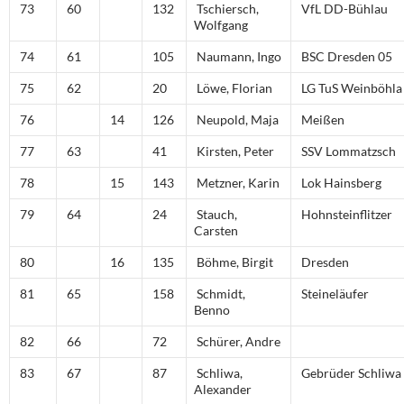
73
60
132
Tschiersch,
VfL DD-Bühlau
Wolfgang
74
61
105
Naumann, Ingo
BSC Dresden 05
75
62
20
Löwe, Florian
LG TuS Weinböhla
76
14
126
Neupold, Maja
Meißen
77
63
41
Kirsten, Peter
SSV Lommatzsch
78
15
143
Metzner, Karin
Lok Hainsberg
79
64
24
Stauch,
Hohnsteinflitzer
Carsten
80
16
135
Böhme, Birgit
Dresden
81
65
158
Schmidt,
Steineläufer
Benno
82
66
72
Schürer, Andre
83
67
87
Schliwa,
Gebrüder Schliwa
Alexander