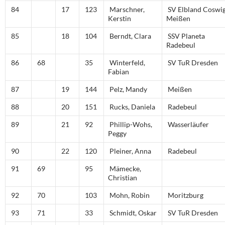
84
17
123
Marschner,
SV Elbland Coswi
Kerstin
Meißen
85
18
104
Berndt, Clara
SSV Planeta
Radebeul
86
68
35
Winterfeld,
SV TuR Dresden
Fabian
87
19
144
Pelz, Mandy
Meißen
88
20
151
Rucks, Daniela
Radebeul
89
21
92
Phillip-Wohs,
Wasserläufer
Peggy
90
22
120
Pleiner, Anna
Radebeul
91
69
95
Mämecke,
Christian
92
70
103
Mohn, Robin
Moritzburg
93
71
33
Schmidt, Oskar
SV TuR Dresden