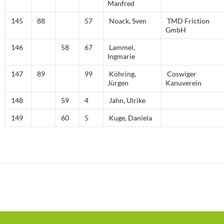
Manfred
145
88
57
Noack, Sven
TMD Friction
GmbH
146
58
67
Lammel,
Ingmarie
147
89
99
Köhring,
Coswiger
Jürgen
Kanuverein
148
59
4
Jahn, Ulrike
149
60
5
Kuge, Daniela