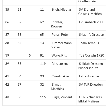
Großenhain
35
31
11
Stich, Nicolas
SV Elbland
Coswig-Meißen
36
32
69
Richter,
LV Limbach 2000
Rouven
37
33
65
Penzl, Peter
Skizunft Dresden
38
34
131
Zimmermann,
Team Tempus
Stefan
39
5
81
Wege, Rita
TuS Coswig 1920
39
35
119
Bilz, Lorenz
Skiklub Dresden
Niedersedlitz
41
36
93
Creutz, Axel
Lattenkracher
42
37
32
Ermel,
SV TuR Dresden
Matthias
43
38
116
Kuge, Vincent
DLRG Niederes
Elbtal Meißen