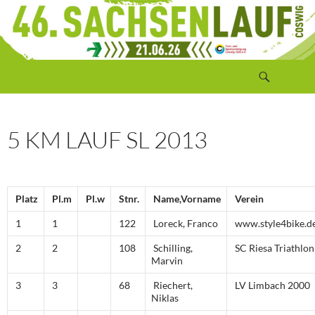
Zum
Inhalt
springen
Suchen
Sachsenlauf Coswig
5 KM LAUF SL 2013
Platz
Pl.m
Pl.w
Stnr.
Name,Vorname
Verein
1
1
122
Loreck, Franco
www.style4bike.d
2
2
108
Schilling,
SC Riesa Triathlon
Marvin
3
3
68
Riechert,
LV Limbach 2000
Niklas