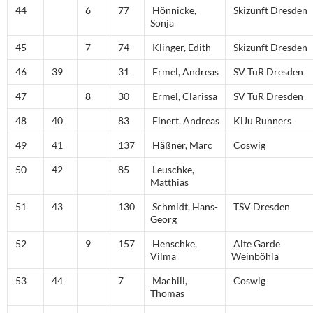
44
6
77
Hönnicke,
Skizunft Dresden
Sonja
45
7
74
Klinger, Edith
Skizunft Dresden
46
39
31
Ermel, Andreas
SV TuR Dresden
47
8
30
Ermel, Clarissa
SV TuR Dresden
48
40
83
Einert, Andreas
KiJu Runners
49
41
137
Häßner, Marc
Coswig
50
42
85
Leuschke,
Matthias
51
43
130
Schmidt, Hans-
TSV Dresden
Georg
52
9
157
Henschke,
Alte Garde
Vilma
Weinböhla
53
44
7
Machill,
Coswig
Thomas