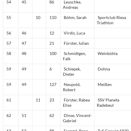
54
45
86
Leuschke,
Andreas
55
10
110
Böhm, Sarah
Sportclub Riesa
Triathlon
56
46
12
Virdis, Luca
57
47
21
Förster, Iulian
58
48
100
Schmidtgen,
Weinböhla
Falk
59
49
6
Schiepek,
Dohna
Dieter
59
49
127
Neupold,
Meißen
Robert
61
11
23
Förster, Rabea
SSV Planeta
Elise
Radebeul
62
51
62
Dinse, Vincent-
Gabriel
63
52
88
Frenzel, Rene
TuS Coswig 1920