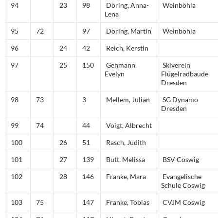
94
23
98
Döring, Anna-
Weinböhla
Lena
95
72
97
Döring, Martin
Weinböhla
96
24
42
Reich, Kerstin
97
25
150
Gehmann,
Skiverein
Evelyn
Flügelradbaude
Dresden
98
73
3
Mellem, Julian
SG Dynamo
Dresden
99
74
44
Voigt, Albrecht
100
26
51
Rasch, Judith
101
27
139
Butt, Melissa
BSV Coswig
102
28
146
Franke, Mara
Evangelische
Schule Coswig
103
75
147
Franke, Tobias
CVJM Coswig