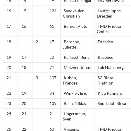
15
14
49
Partzsch, Edgar
FSV Serkowitz
16
15
124
Sandkaulen,
Laufgrupppe
Christian
Dresden
17
16
61
Berger, Victor
TMD Friction
GmbH
18
2
47
Peroche,
Dresden
Juliette
19
17
50
Partzsch, Jens
Radebeul
20
18
71
Metzner, Jonas
Lok Hainsberg
21
3
107
Kubon,
SC Riesa –
Frances
Triathlon
22
19
84
Winkler, Eric
KiJu Runners
23
20
109
Bach, Niklas
Sportclub Riesa
24
21
2
Ungermann,
Sven
25
22
60
Vinzens,
TMD Friction