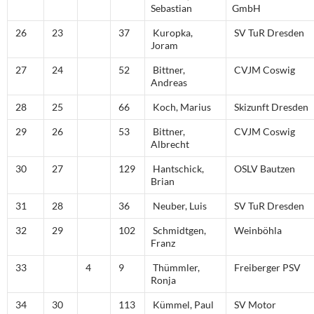
Sebastian
GmbH
26
23
37
Kuropka,
SV TuR Dresden
Joram
27
24
52
Bittner,
CVJM Coswig
Andreas
28
25
66
Koch, Marius
Skizunft Dresden
29
26
53
Bittner,
CVJM Coswig
Albrecht
30
27
129
Hantschick,
OSLV Bautzen
Brian
31
28
36
Neuber, Luis
SV TuR Dresden
32
29
102
Schmidtgen,
Weinböhla
Franz
33
4
9
Thümmler,
Freiberger PSV
Ronja
34
30
113
Kümmel, Paul
SV Motor