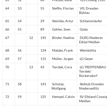
64
53
55
Steffin, Florian
VfL Dresden
Bühlau
65
54
29
Steinike, Artur
Schlammläufer
66
55
89
Göhler, Sven
Göda
67
12
145
Binder, Nadine
DLRG Niederes
Elbtal Meißen
68
56
134
Matzke, Frank
Weinböhla
69
57
115
Müller, Jürgen
LG Geyer
70
13
43
Twrdek, Cora
LG TREPPENBAU
Twrdek/
Rückersdorf
71
58
141
Schütze,
Skiklub Dresden
Wolfgang
Niedersedlitz
72
59
125
Hempel, Calvin
SV Elbland Coswi
Meißen