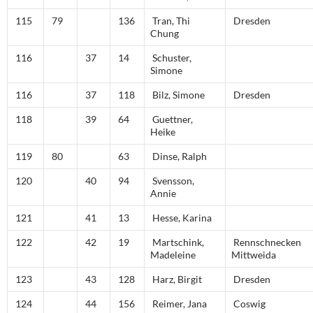
115
79
136
Tran, Thi
Dresden
Chung
116
37
14
Schuster,
Simone
116
37
118
Bilz, Simone
Dresden
118
39
64
Guettner,
Heike
119
80
63
Dinse, Ralph
120
40
94
Svensson,
Annie
121
41
13
Hesse, Karina
122
42
19
Martschink,
Rennschnecken
Madeleine
Mittweida
123
43
128
Harz, Birgit
Dresden
124
44
156
Reimer, Jana
Coswig