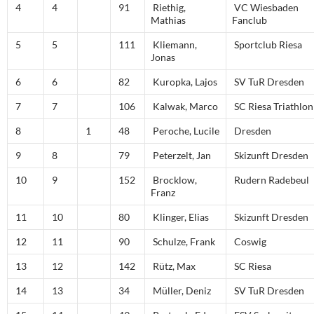
4
4
91
Riethig,
VC Wiesbaden
Mathias
Fanclub
5
5
111
Kliemann,
Sportclub Riesa
Jonas
6
6
82
Kuropka, Lajos
SV TuR Dresden
7
7
106
Kalwak, Marco
SC Riesa Triathlon
8
1
48
Peroche, Lucile
Dresden
9
8
79
Peterzelt, Jan
Skizunft Dresden
10
9
152
Brocklow,
Rudern Radebeul
Franz
11
10
80
Klinger, Elias
Skizunft Dresden
12
11
90
Schulze, Frank
Coswig
13
12
142
Rütz, Max
SC Riesa
14
13
34
Müller, Deniz
SV TuR Dresden