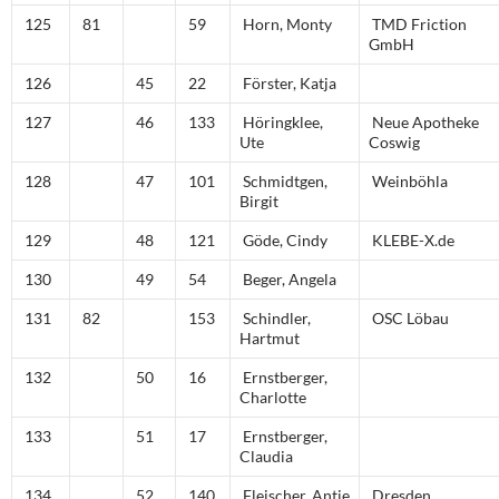
125
81
59
Horn, Monty
TMD Friction
GmbH
126
45
22
Förster, Katja
127
46
133
Höringklee,
Neue Apotheke
Ute
Coswig
128
47
101
Schmidtgen,
Weinböhla
Birgit
129
48
121
Göde, Cindy
KLEBE-X.de
130
49
54
Beger, Angela
131
82
153
Schindler,
OSC Löbau
Hartmut
132
50
16
Ernstberger,
Charlotte
133
51
17
Ernstberger,
Claudia
134
52
140
Fleischer, Antje
Dresden