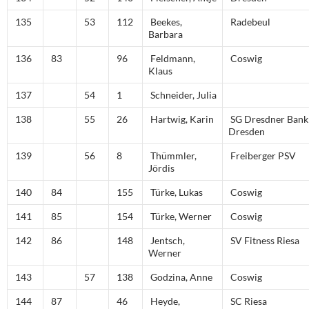
135
53
112
Beekes,
Radebeul
Barbara
136
83
96
Feldmann,
Coswig
Klaus
137
54
1
Schneider, Julia
138
55
26
Hartwig, Karin
SG Dresdner Bank
Dresden
139
56
8
Thümmler,
Freiberger PSV
Jördis
140
84
155
Türke, Lukas
Coswig
141
85
154
Türke, Werner
Coswig
142
86
148
Jentsch,
SV Fitness Riesa
Werner
143
57
138
Godzina, Anne
Coswig
144
87
46
Heyde,
SC Riesa