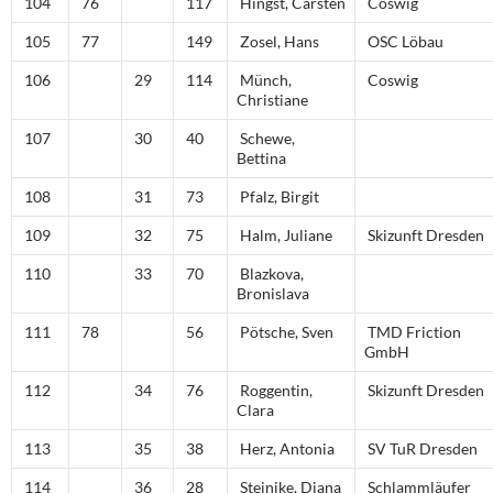
104
76
117
Hingst, Carsten
Coswig
105
77
149
Zosel, Hans
OSC Löbau
106
29
114
Münch,
Coswig
Christiane
107
30
40
Schewe,
Bettina
108
31
73
Pfalz, Birgit
109
32
75
Halm, Juliane
Skizunft Dresden
110
33
70
Blazkova,
Bronislava
111
78
56
Pötsche, Sven
TMD Friction
GmbH
112
34
76
Roggentin,
Skizunft Dresden
Clara
113
35
38
Herz, Antonia
SV TuR Dresden
114
36
28
Steinike, Diana
Schlammläufer